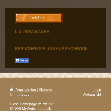
L.G. IRINA BAUER
BESUCHEN SIE UNS AUF FACEBOOK
Teilen
Druckversion
|
Sitemap
Login
© Irina Bauer
Webansicht
Diese Homepage wurde mit
IONOS MyWebsite
erstellt.